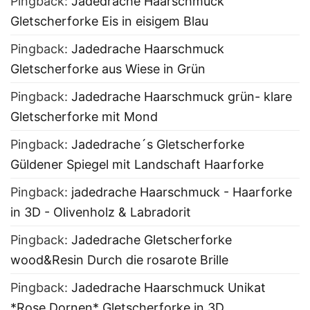
Pingback:
Jadedrache Haarschmuck
Gletscherforke Eis in eisigem Blau
Pingback:
Jadedrache Haarschmuck
Gletscherforke aus Wiese in Grün
Pingback:
Jadedrache Haarschmuck grün- klare
Gletscherforke mit Mond
Pingback:
Jadedrache´s Gletscherforke
Güldener Spiegel mit Landschaft Haarforke
Pingback:
jadedrache Haarschmuck - Haarforke
in 3D - Olivenholz & Labradorit
Pingback:
Jadedrache Gletscherforke
wood&Resin Durch die rosarote Brille
Pingback:
Jadedrache Haarschmuck Unikat
*Rose Dornen* Gletscherforke in 3D