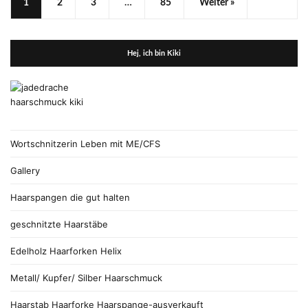
1
2
3
…
85
Weiter »
Hej, ich bin Kiki
Wortschnitzerin Leben mit ME/CFS
Gallery
Haarspangen die gut halten
geschnitzte Haarstäbe
Edelholz Haarforken Helix
Metall/ Kupfer/ Silber Haarschmuck
Haarstab Haarforke Haarspange-ausverkauft