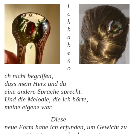
I
c
h
h
a
b
e
n
o
ch nicht begriffen,
dass mein Herz und du
eine andere Sprache sprecht.
Und die Melodie, die ich hörte,
meine eigene war.
Diese
neue Form habe ich erfunden, um Gewicht zu