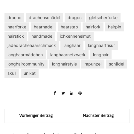
drache
drachenschädel
dragon
gletscherforke
haarforke
haarnadel
haarstab
hairfork
hairpin
hairstick
handmade
ichkennehelmut
jadedrachehaarschmuck
langhaar
langhaarfrisur
langhaarmädchen
langhaarnetzwerk
longhair
longhaircommunity
longhairstyle
rapunzel
schädel
skull
unikat
Vorheriger Beitrag
Nächster Beitrag