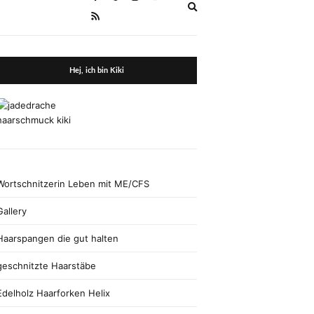
Expand
search
form
Hej, ich bin Kiki
Wortschnitzerin Leben mit ME/CFS
Gallery
Haarspangen die gut halten
geschnitzte Haarstäbe
Edelholz Haarforken Helix