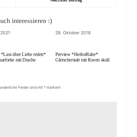
Nächster Beitrag
ch interessieren :)
 2021
28. Oktober 2018
 *Lass über Liebe reden*
Preview *HerbstRabe*
aarforke mit Drache
Gletscherstab mit Raven skull
forderliche Felder sind mit
*
markiert