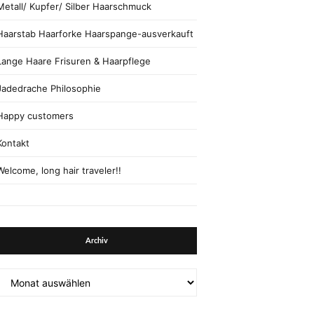
Metall/ Kupfer/ Silber Haarschmuck
Haarstab Haarforke Haarspange-ausverkauft
Lange Haare Frisuren & Haarpflege
Jadedrache Philosophie
Happy customers
Kontakt
Welcome, long hair traveler!!
Archiv
Archiv