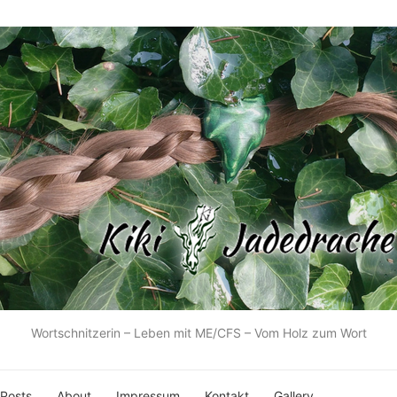
Wortschnitzerin – Leben mit ME/CFS – Vom Holz zum Wort
 Posts
About
Impressum
Kontakt
Gallery