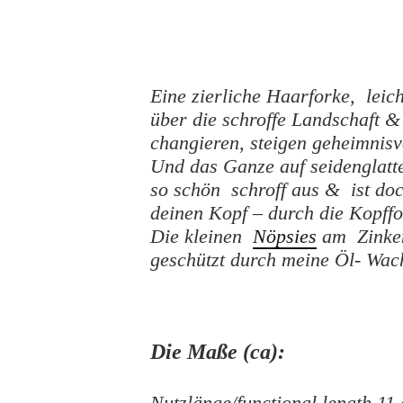
Eine zierliche Haarforke, leic
über die schroffe Landschaft &
changieren, steigen geheimnisvo
Und das Ganze auf seidenglatt
so schön schroff aus & ist do
deinen Kopf – durch die Kopff
Die kleinen
Nöpsies
am Zinken
geschützt durch meine Öl- Wac
Die Maße (ca):
Nutzlänge/functional length 11 