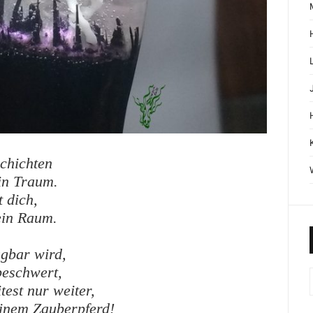
chichten
in Traum.
t dich,
ein Raum.
agbar wird,
beschwert,
test nur weiter,
inem Zauberpferd!