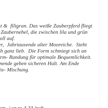
ht & filigran. Das weiße Zauberpferd fliegt
 Zaubernebel, die zwischen lila und grün
ll auf.
er, Jahrtausende alter Mooreiche. Sieht
ch ganz lieb. Die Form schmiegt sich an
orm- Rundung für optimale Bequemlichkeit.
ende geben sicheren Halt. Am Ende
hs- Mischung.
cm / up to 4.33 inch