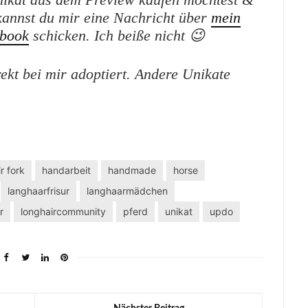
kannst du mir eine Nachricht über
mein
book
schicken. Ich beiße nicht 😉
kt bei mir adoptiert. Andere Unikate
r fork
handarbeit
handmade
horse
langhaarfrisur
langhaarmädchen
r
longhaircommunity
pferd
unikat
updo