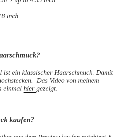
18 inch
Haarschmuck?
 ist ein klassischer Haarschmuck. Damit
 hochstecken. Das Video von meinem
on einmal
hier
gezeigt.
ck kaufen?
ikat aus dem Preview kaufen möchtest &