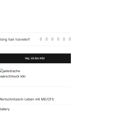
Expand
ong hair traveler!!
search
form
Hej, ich bin Kiki
Wortschnitzerin Leben mit ME/CFS
Gallery