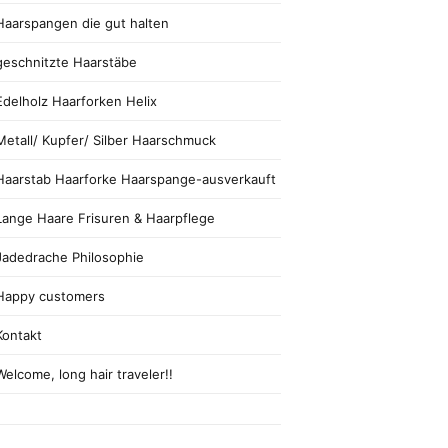
Haarspangen die gut halten
geschnitzte Haarstäbe
Edelholz Haarforken Helix
Metall/ Kupfer/ Silber Haarschmuck
Haarstab Haarforke Haarspange-ausverkauft
Lange Haare Frisuren & Haarpflege
Jadedrache Philosophie
Happy customers
Kontakt
Welcome, long hair traveler!!