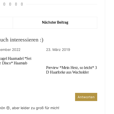
Nächster Beitrag
ch interessieren :)
zember 2022
23. März 2019
kugel Haarnadel *Sei
ie Disco* Haarstab
Preview *Mein Herz, so leicht* 3
D Haarforke aus Wacholder
Antworten
ön 😍, aber leider zu groß für mich!