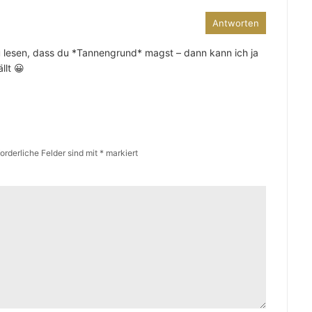
Antworten
zu lesen, dass du *Tannengrund* magst – dann kann ich ja
llt 😀
forderliche Felder sind mit
*
markiert