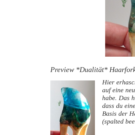
Preview *Dualität* Haarfork
Hier erhasch
auf eine ne
habe. Das he
dass du ein
Basis der H
(spalted be