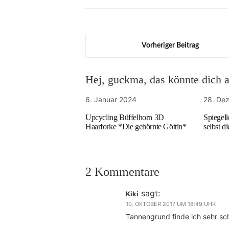
Vorheriger Beitrag
Hej, guckma, das könnte dich au
6. Januar 2024
28. De
Upcycling Büffelhorn 3D
Spiegel
Haarforke *Die gehörnte Göttin*
selbst d
2 Kommentare
sagt:
Kiki
10. OKTOBER 2017 UM 18:49 UHR
Tannengrund finde ich sehr sch