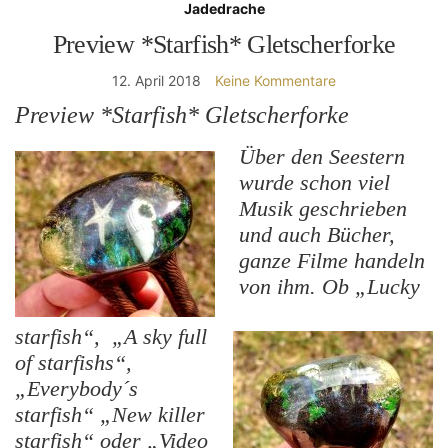
Jadedrache
Preview *Starfish* Gletscherforke
12. April 2018
Keine Kommentare
Preview *Starfish* Gletscherforke
Über den Seestern
wurde schon viel
Musik geschrieben
und auch Bücher,
ganze Filme handeln
von ihm. Ob „Lucky
starfish“, „A sky full
of starfishs“,
„Everybody´s
starfish“ „New killer
starfish“ oder „Video