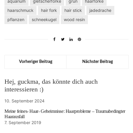
aquarium
gletscherforke
grün
haarforke
haarschmuck
hair fork
hair stick
jadedrache
pflanzen
schneekugel
wood resin
Vorheriger Beitrag
Nächster Beitrag
Hej, guckma, das könnte dich auch
interessieren :)
10. September 2024
Meine feines- Haar- Geheimnisse: Haarprobleme – Traumabedingter
Haarausfall
7. September 2019