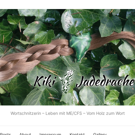
Wortschnitzerin – Leben mit ME/CFS – Vom Holz zum Wort
 Posts
About
Impressum
Kontakt
Gallery