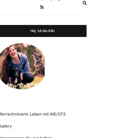
Expand
search
form
Hej, ich bin Kiki
Wortschnitzerin Leben mit ME/CFS
Gallery