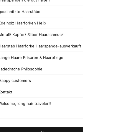
Haarspangen die gut halten
geschnitzte Haarstäbe
Edelholz Haarforken Helix
Metall/ Kupfer/ Silber Haarschmuck
Haarstab Haarforke Haarspange-ausverkauft
Lange Haare Frisuren & Haarpflege
Jadedrache Philosophie
Happy customers
Kontakt
Welcome, long hair traveler!!