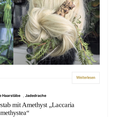
Weiterlesen
e Haarstäbe
,
Jadedrache
rstab mit Amethyst „Laccaria
amethystea“