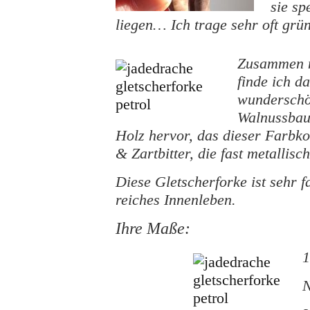
sie sp
liegen… Ich trage sehr oft gr
Zusammen m
finde ich d
wunderschö
Walnussbaum
Holz hervor, das dieser Farbko
& Zartbitter, die fast metallisc
Diese Gletscherforke ist sehr fa
reiches Innenleben.
Ihre Maße:
1
N