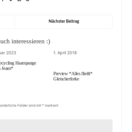
Nächster Beitrag
ch interessieren :)
uar 2023
1. April 2018
pcycling Haarspange
n Jeans*
Preview *Alles fließt*
Gletscherforke
forderliche Felder sind mit
*
markiert