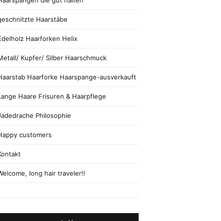
Haarspangen die gut halten
geschnitzte Haarstäbe
Edelholz Haarforken Helix
Metall/ Kupfer/ Silber Haarschmuck
Haarstab Haarforke Haarspange-ausverkauft
Lange Haare Frisuren & Haarpflege
Jadedrache Philosophie
Happy customers
Kontakt
Welcome, long hair traveler!!