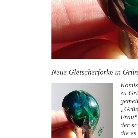
Neue Gletscherfork
e
in Grün
Komisc
zu Gr
gemei
„Grün
Frau“
der s
die es