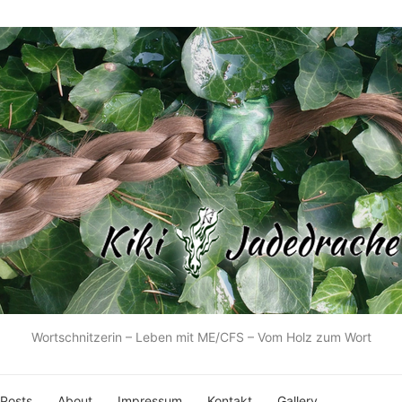
Wortschnitzerin – Leben mit ME/CFS – Vom Holz zum Wort
 Posts
About
Impressum
Kontakt
Gallery