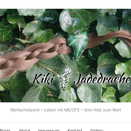
Wortschnitzerin – Leben mit ME/CFS – Vom Holz zum Wort
 Posts
About
Impressum
Kontakt
Gallery