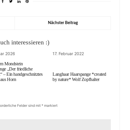
Nächster Beitrag
ch interessieren :)
uar 2026
17. Februar 2022
rn Mondstein
nge „Der friedliche
 – Ein handgeschnitztes
Langhaar Haarspange *created
 aus Horn
by nature* Wolf Zopfhalter
forderliche Felder sind mit
*
markiert