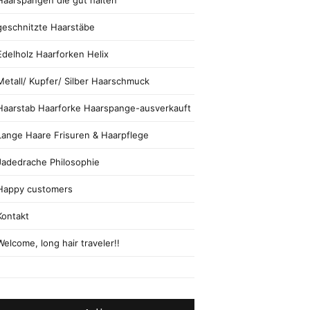
Haarspangen die gut halten
geschnitzte Haarstäbe
Edelholz Haarforken Helix
Metall/ Kupfer/ Silber Haarschmuck
Haarstab Haarforke Haarspange-ausverkauft
Lange Haare Frisuren & Haarpflege
Jadedrache Philosophie
Happy customers
Kontakt
Welcome, long hair traveler!!