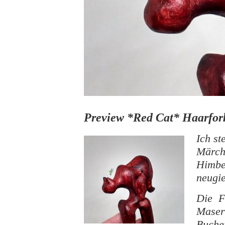
Preview *Red Cat* Haarfork
Ich st
Märch
Himbe
neugie
Die Fa
Maser
Buche