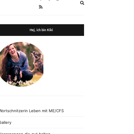
Expand
search
form
Hej, ich bin Kiki
Wortschnitzerin Leben mit ME/CFS
Gallery