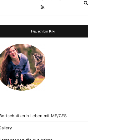
Expand
search
form
Hej, ich bin Kiki
Wortschnitzerin Leben mit ME/CFS
Gallery