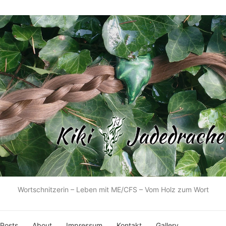
Wortschnitzerin – Leben mit ME/CFS – Vom Holz zum Wort
 Posts
About
Impressum
Kontakt
Gallery