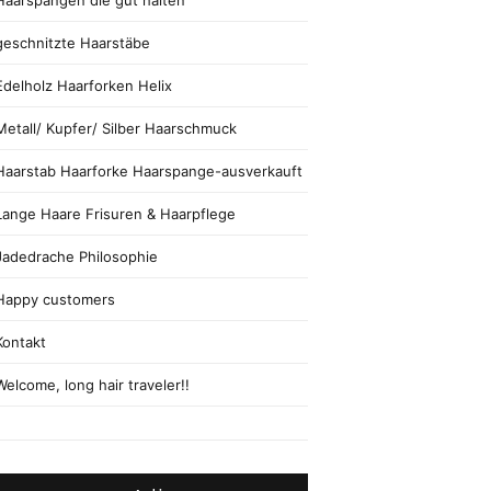
Haarspangen die gut halten
geschnitzte Haarstäbe
Edelholz Haarforken Helix
Metall/ Kupfer/ Silber Haarschmuck
Haarstab Haarforke Haarspange-ausverkauft
Lange Haare Frisuren & Haarpflege
Jadedrache Philosophie
Happy customers
Kontakt
Welcome, long hair traveler!!