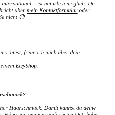
international – ist natürlich möglich. Du
chricht über
mein Kontaktformular
oder
ße nicht 😉
möchtest, freue ich mich über dein
 meinem
EtsyShop
.
arschmuck?
scher Haarschmuck. Damit kannst du deine
s Video von meinem einfachsten Dutt habe