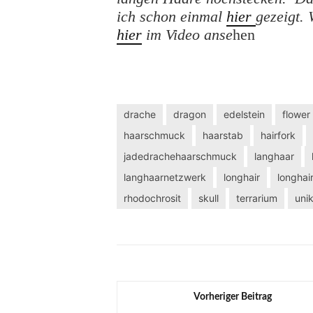
ich schon einmal
hier
gezeigt.
hier
im Video anse
hen
drache
dragon
edelstein
flower
haarschmuck
haarstab
hairfork
jadedrachehaarschmuck
langhaar
langhaarnetzwerk
longhair
longha
rhodochrosit
skull
terrarium
uni
Vorheriger Beitrag