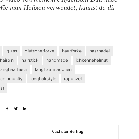
 Wie man Helixen verwendet, kannst du dir
glass
gletscherforke
haarforke
haarnadel
hairpin
hairstick
handmade
ichkennehelmut
langhaarfrisur
langhaarmädchen
ircommunity
longhairstyle
rapunzel
kat
Nächster Beitrag