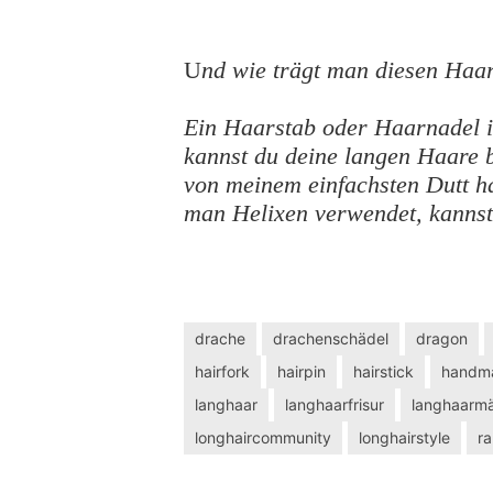
U
nd wie trägt man diesen Ha
Ein Haarstab oder Haarnadel i
kannst du deine langen Haare
von meinem einfachsten Dutt h
man Helixen verwendet, kannst
drache
drachenschädel
dragon
hairfork
hairpin
hairstick
handm
langhaar
langhaarfrisur
langhaarm
longhaircommunity
longhairstyle
r