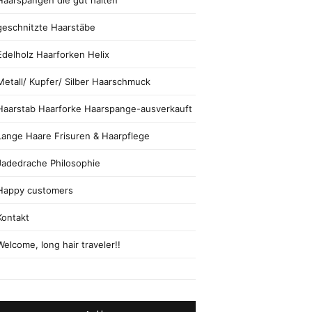
Haarspangen die gut halten
geschnitzte Haarstäbe
Edelholz Haarforken Helix
Metall/ Kupfer/ Silber Haarschmuck
Haarstab Haarforke Haarspange-ausverkauft
Lange Haare Frisuren & Haarpflege
Jadedrache Philosophie
Happy customers
Kontakt
Welcome, long hair traveler!!