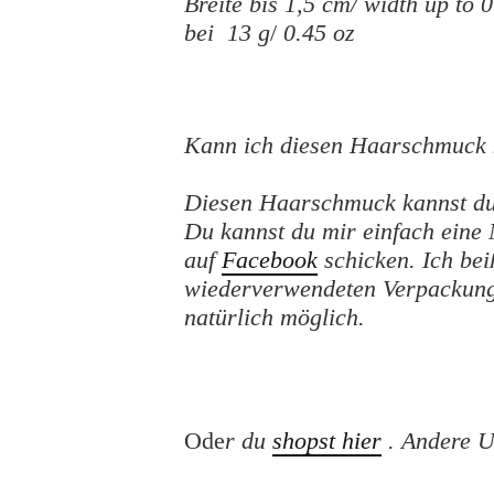
Breite bis 1,5 cm/ width up to 
bei 13 g
/
0.45 oz
Kann ich diesen Haarschmuck 
Diesen Haarschmuck kannst du j
Du kannst du mir einfach eine
auf
Facebook
schicken. Ich bei
wiederverwendeten Verpackungsm
natürlich möglich.
Ode
r du
shopst hier
.
Andere U