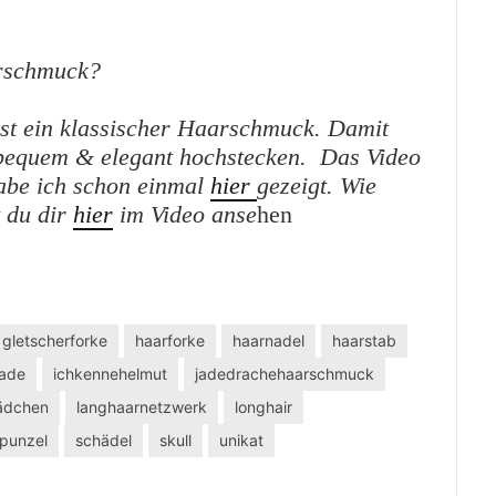
arschmuck?
st ein klassischer Haarschmuck. Damit
 bequem & elegant hochstecken. Das Video
abe ich schon einmal
hier
gezeigt.
Wie
 du dir
hier
im Video anse
hen
gletscherforke
haarforke
haarnadel
haarstab
ade
ichkennehelmut
jadedrachehaarschmuck
ädchen
langhaarnetzwerk
longhair
apunzel
schädel
skull
unikat