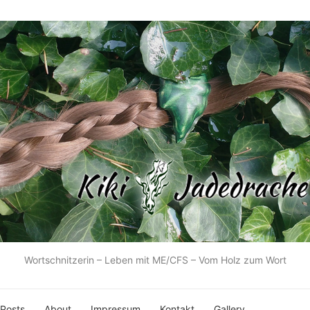
Wortschnitzerin – Leben mit ME/CFS – Vom Holz zum Wort
 Posts
About
Impressum
Kontakt
Gallery