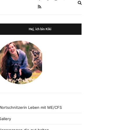
Expand
search
form
Hej, ich bin Kiki
Wortschnitzerin Leben mit ME/CFS
Gallery