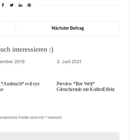
Nächster Beitrag
ch interessieren :)
zember 2019
3. Juni 2021
 *Ausbruch* evil eye
Preview *Ihre Welt*
ke
Gletscherstab mit KolibriEffekt
forderliche Felder sind mit
*
markiert