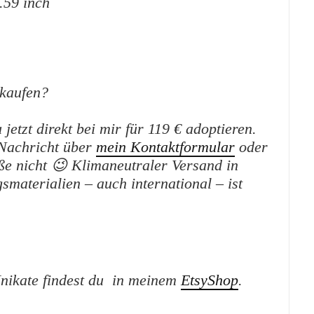
0.59 inch
kaufen?
etzt direkt bei mir für 119 € adoptieren.
 Nachricht über
mein Kontaktformular
oder
ße nicht 😉
Klimaneutraler Versand in
aterialien – auch international – ist
nikate findest du in meinem
EtsyShop
.