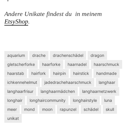
Andere Unikate findest du in meinem
EtsyShop
.
aquarium
drache
drachenschädel
dragon
gletscherforke
haarforke
haarnadel
haarschmuck
haarstab
hairfork
hairpin
hairstick
handmade
ichkennehelmut
jadedrachehaarschmuck
langhaar
langhaarfrisur
langhaarmädchen
langhaarnetzwerk
longhair
longhaircommunity
longhairstyle
luna
meer
mond
moon
rapunzel
schädel
skull
unikat