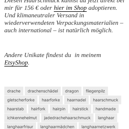
Diesen Haarschmuck kannst du jetzt direkt bei
mir für 156 € oder
hier im Shop
adoptieren.
Und klimaneutraler Versand in
wiederverwendeten Verpackungsmaterialien –
auch international – ist natürlich möglich.
Andere Unikate findest du in meinem
EtsyShop
.
drache
drachenschädel
dragon
fliegenpilz
gletscherforke
haarforke
haarnadel
haarschmuck
haarstab
hairfork
hairpin
hairstick
handmade
ichkennehelmut
jadedrachehaarschmuck
langhaar
langhaarfrisur
langhaarmädchen
langhaarnetzwerk