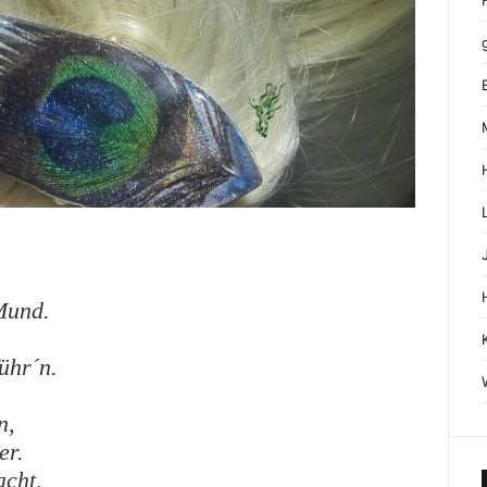
Mund.
führ´n.
n,
er.
acht,