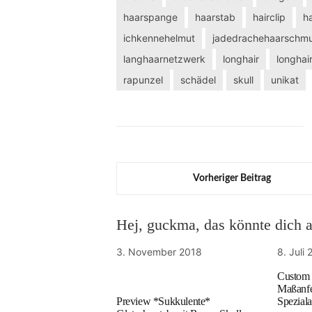
haarspange
haarstab
hairclip
ha
ichkennehelmut
jadedrachehaarschm
langhaarnetzwerk
longhair
longha
rapunzel
schädel
skull
unikat
Vorheriger Beitrag
Hej, guckma, das könnte dich au
3. November 2018
8. Juli
Custom 
Maßanfe
Preview *Sukkulente*
Speziala