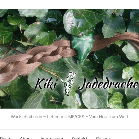
Wortschnitzerin – Leben mit ME/CFS – Vom Holz zum Wort
 Posts
About
Impressum
Kontakt
Gallery