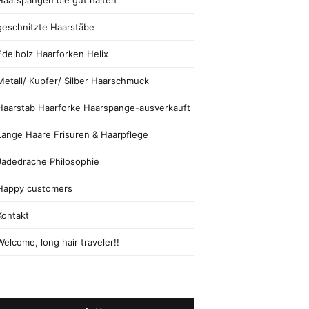
Haarspangen die gut halten
geschnitzte Haarstäbe
Edelholz Haarforken Helix
Metall/ Kupfer/ Silber Haarschmuck
Haarstab Haarforke Haarspange-ausverkauft
Lange Haare Frisuren & Haarpflege
Jadedrache Philosophie
Happy customers
Kontakt
Welcome, long hair traveler!!