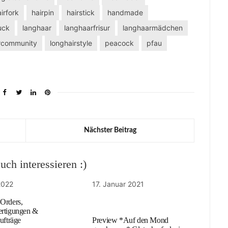
irfork
hairpin
hairstick
handmade
uck
langhaar
langhaarfrisur
langhaarmädchen
ircommunity
longhairstyle
peacock
pfau
Nächster Beitrag
ch interessieren :)
 2022
17. Januar 2021
Orders,
rtigungen &
ufträge
Preview *Auf den Mond