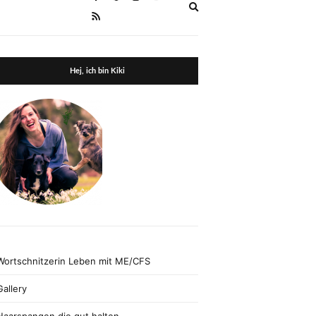
Expand
search
form
Hej, ich bin Kiki
Wortschnitzerin Leben mit ME/CFS
Gallery