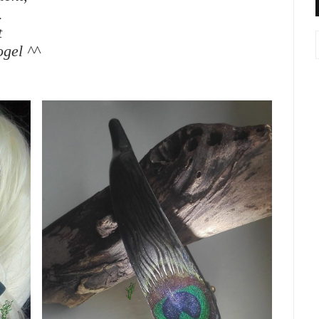
.
t
ogel ^^