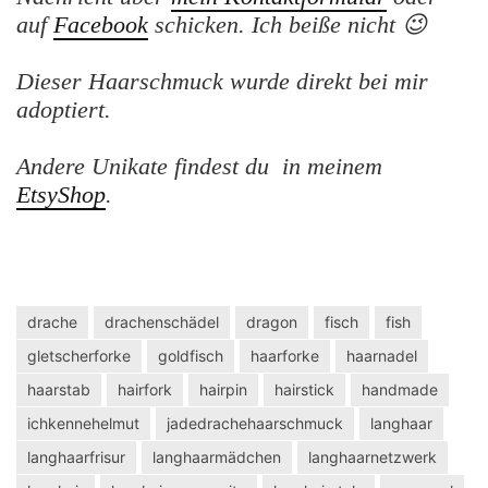
auf
Facebook
schicken. Ich beiße nicht 😉
Dieser Haarschmuck wurde direkt bei mir
adoptiert.
Andere Unikate findest du in meinem
EtsyShop
.
drache
drachenschädel
dragon
fisch
fish
gletscherforke
goldfisch
haarforke
haarnadel
haarstab
hairfork
hairpin
hairstick
handmade
ichkennehelmut
jadedrachehaarschmuck
langhaar
langhaarfrisur
langhaarmädchen
langhaarnetzwerk