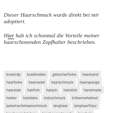
Dieser Haarschmuck wurde direkt bei mir
adoptiert.
H
ier
hab ich schonmal die Vorteile meiner
haarschonenden Zopfhalter beschrieben.
braidclip
braidholder
gletscherforke
haarband
haarforke
haarnadel
haarschmuck
haarspange
haarstab
hairfork
hairpin
hairstick
handmade
holder
holzliebe
holzschmuck
ichkennehelmut
jadedrachehaarschmuck
langhaar
langhaarfrisur