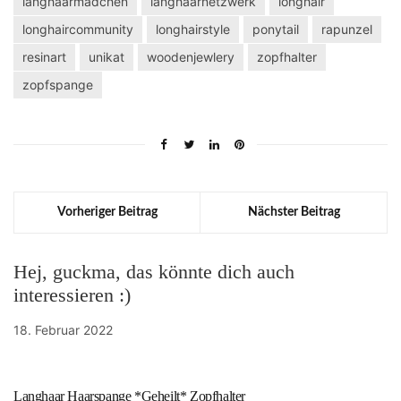
langhaarmädchen
langhaarnetzwerk
longhair
longhaircommunity
longhairstyle
ponytail
rapunzel
resinart
unikat
woodenjewlery
zopfhalter
zopfspange
Vorheriger Beitrag
Nächster Beitrag
Hej, guckma, das könnte dich auch
interessieren :)
18. Februar 2022
Langhaar Haarspange *Geheilt* Zopfhalter