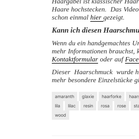
Haargabel ist klassischer Haa
Haare hochstecken. Das Video 
schon einmal
hier
gezeigt.
Kann ich diesen Haarschmu
Wenn du ein handgemachtes Un
mehr Informationen brauchst, 
Kontaktformular
oder auf
Face
Dieser Haarschmuck wurde hie
mehr besondere Einzelstücke g
amaranth
glaxie
haarforke
haar
lila
lilac
resin
rosa
rose
st
wood