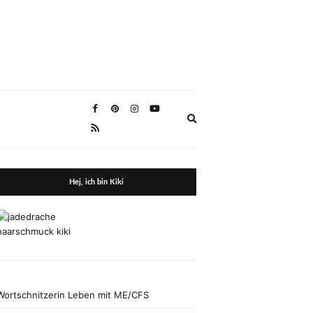
Expand
search
form
Hej, ich bin Kiki
Wortschnitzerin Leben mit ME/CFS