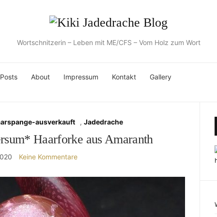
Wortschnitzerin – Leben mit ME/CFS – Vom Holz zum Wort
 Posts
About
Impressum
Kontakt
Gallery
aarspange-ausverkauft
,
Jadedrache
versum* Haarforke aus Amaranth
2020
Keine Kommentare