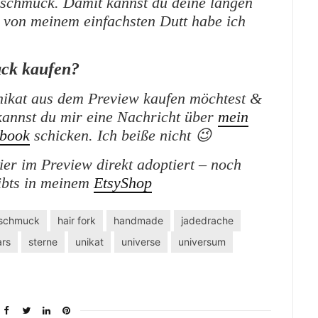
rschmuck. Damit kannst du deine langen
von meinem einfachsten Dutt habe ich
ck kaufen?
ikat aus dem Preview kaufen möchtest &
kannst du mir eine Nachricht über
mein
book
schicken. Ich beiße nicht 😉
r im Preview direkt adoptiert – noch
ibts in meinem
EtsyShop
schmuck
hair fork
handmade
jadedrache
ars
sterne
unikat
universe
universum