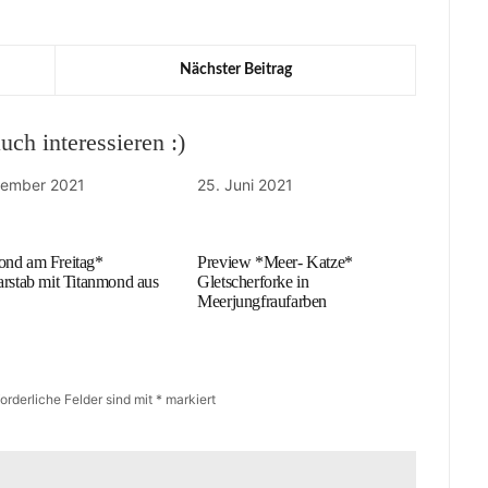
Nächster Beitrag
ch interessieren :)
zember 2021
25. Juni 2021
nd am Freitag*
Preview *Meer- Katze*
arstab mit Titanmond aus
Gletscherforke in
Meerjungfraufarben
forderliche Felder sind mit
*
markiert