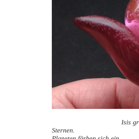
Isis g
Sternen.
Planeten färben sich ein.