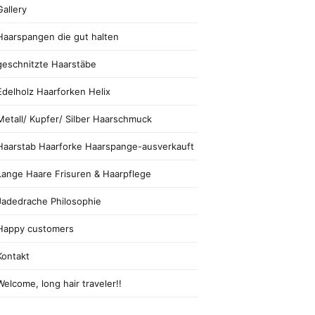
Gallery
Haarspangen die gut halten
geschnitzte Haarstäbe
Edelholz Haarforken Helix
Metall/ Kupfer/ Silber Haarschmuck
Haarstab Haarforke Haarspange-ausverkauft
Lange Haare Frisuren & Haarpflege
Jadedrache Philosophie
Happy customers
Kontakt
Welcome, long hair traveler!!