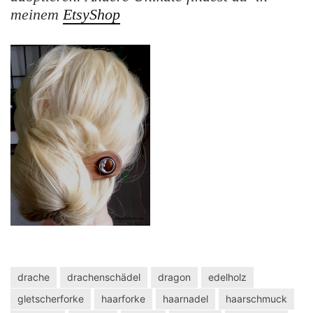
meinem
EtsyShop
drache
drachenschädel
dragon
edelholz
gletscherforke
haarforke
haarnadel
haarschmuck