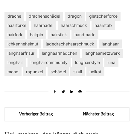
drache
drachenschädel
dragon
gletscherforke
haarforke
haarnadel
haarschmuck
haarstab
hairfork
hairpin
hairstick
handmade
ichkennehelmut
jadedrachehaarschmuck
langhaar
langhaarfrisur
langhaarmädchen
langhaarnetzwerk
longhair
longhaircommunity
longhairstyle
luna
mond
rapunzel
schädel
skull
unikat
Vorheriger Beitrag
Nächster Beitrag