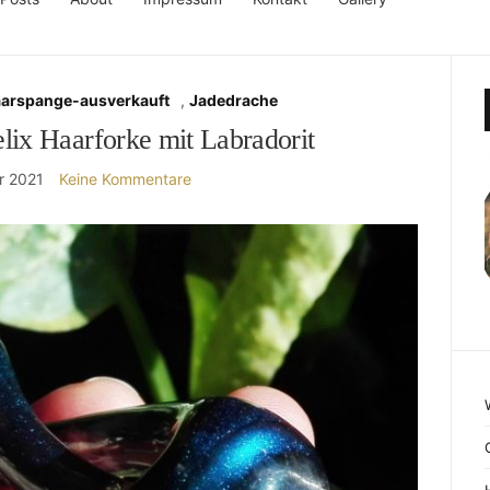
aarspange-ausverkauft
,
Jadedrache
lix Haarforke mit Labradorit
r 2021
Keine Kommentare