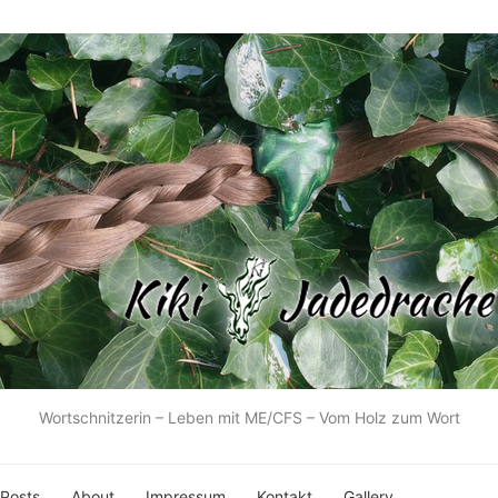
Wortschnitzerin – Leben mit ME/CFS – Vom Holz zum Wort
 Posts
About
Impressum
Kontakt
Gallery