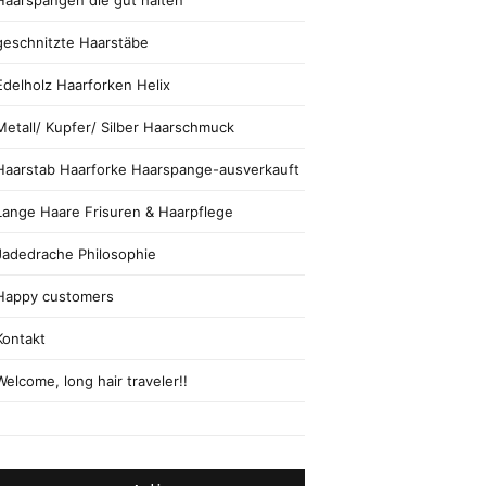
Haarspangen die gut halten
geschnitzte Haarstäbe
Edelholz Haarforken Helix
Metall/ Kupfer/ Silber Haarschmuck
Haarstab Haarforke Haarspange-ausverkauft
Lange Haare Frisuren & Haarpflege
Jadedrache Philosophie
Happy customers
Kontakt
Welcome, long hair traveler!!