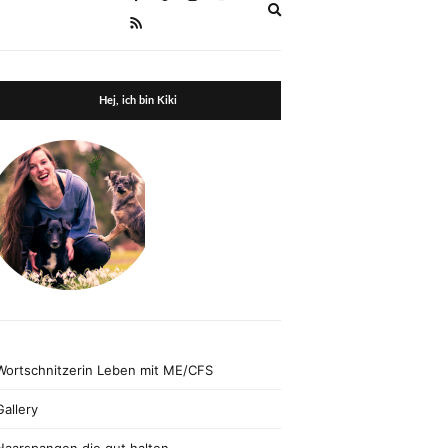
Expand
search
form
Hej, ich bin Kiki
Wortschnitzerin Leben mit ME/CFS
Gallery