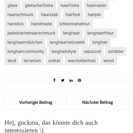
glass
gletscherforke
haarforke
haarnadel
haarschmuck
haarstab
hairfork
hairpin
hairstick
handmade
ichkennehelmut
jadedrachehaarschmuck
langhaar
langhaarfrisur
langhaarmädchen
langhaarnetzwerk
longhair
longhaircommunity
longhairstyle
rapunzel
schädel
skull
terrarium
unikat
wacholderholz
wood
Vorheriger Beitrag
Nächster Beitrag
Hej, guckma, das könnte dich auch
interessieren :)