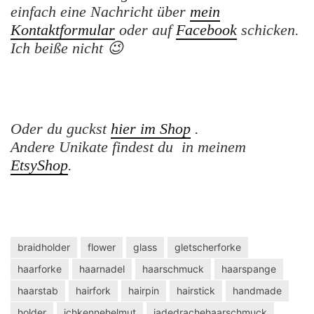
einfach eine Nachricht
über
mein
Kontaktformular
oder auf
Facebook
schicken.
Ich beiße nicht 😉
Oder du guckst
hier im Shop
.
Andere Unikate findest du in meinem
EtsyShop
.
braidholder
flower
glass
gletscherforke
haarforke
haarnadel
haarschmuck
haarspange
haarstab
hairfork
hairpin
hairstick
handmade
holder
ichkennehelmut
jadedrachehaarschmuck