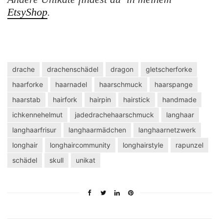
EtsyShop
.
drache
drachenschädel
dragon
gletscherforke
haarforke
haarnadel
haarschmuck
haarspange
haarstab
hairfork
hairpin
hairstick
handmade
ichkennehelmut
jadedrachehaarschmuck
langhaar
langhaarfrisur
langhaarmädchen
langhaarnetzwerk
longhair
longhaircommunity
longhairstyle
rapunzel
schädel
skull
unikat