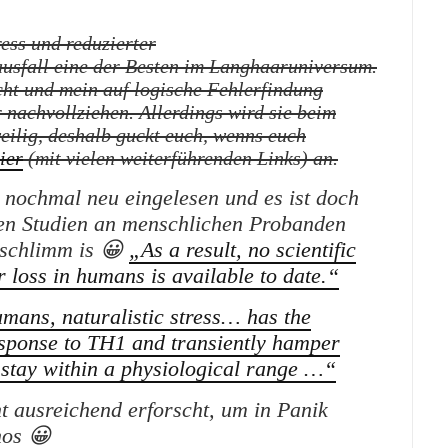
ess und reduzierter
sfall eine der Besten im Langhaaruniversum.
scht und mein auf logische Fehlerfindung
 nachvollziehen. Allerdings wird sie beim
eilig, deshalb guckt euch, wenns euch
ier
(mit vielen weiterführenden Links) an.
h nochmal neu eingelesen und es ist doch
uen Studien an menschlichen Probanden
 schlimm is 😀
„As a result, no scientific
r loss in humans is available to date.“
umans, naturalistic stress… has the
response to TH1 and transiently hamper
 stay within a physiological range …“
ht ausreichend erforscht, um in Panik
hos 😀