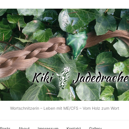
Wortschnitzerin – Leben mit ME/CFS – Vom Holz zum Wort
 Posts
About
Impressum
Kontakt
Gallery