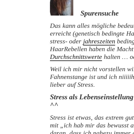
Spurensuche
Das kann alles mögliche bedeu
erreicht (genetisch bedingte Ha
stress- oder
jahreszeiten
beding
HaarRebellen haben die Macht 
Durchschnittswerte
halten … 
Weil ich mir nicht vorstellen w
Fahnenstange ist und ich niiii
lieber auf Stress.
Stress als Lebenseinstellun
^^
Stress ist etwas, das extrem gu
mit „ich hab mir das bewusst a
daran, dass ich nahezu immer g