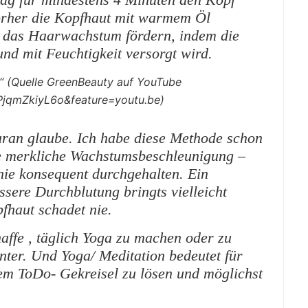
orher die Kopfhaut mit warmem Öl
n das Haarwachstum fördern, indem die
und mit Feuchtigkeit versorgt wird.
g“ (Quelle GreenBeauty auf YouTube
PjqmZkiyL6o&feature=youtu.be)
 daran glaube. Ich habe diese Methode schon
e merkliche Wachstumsbeschleunigung –
nie konsequent durchgehalten. Ein
sere Durchblutung bringts vielleicht
fhaut schadet nie.
haffe , täglich Yoga zu machen oder zu
nnter. Und Yoga/ Meditation bedeutet für
em ToDo- Gekreisel zu lösen und möglichst