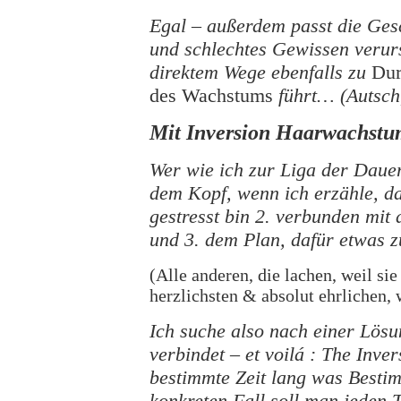
Egal – außerdem passt die Gesc
und schlechtes Gewissen veru
direktem Wege ebenfalls zu
Dur
des Wachstums
führt… (Autsch
Mit Inversion Haarwachstu
Wer wie ich zur Liga der Dauerg
dem Kopf, wenn ich erzähle, da
gestresst bin 2. verbunden mit
und 3. dem Plan, dafür etwas z
(Alle anderen, die lachen, weil si
herzlichsten & absolut ehrlichen,
Ich suche also nach einer Lös
verbindet – et voilá : The Inv
bestimmte Zeit lang was Bestim
konkreten Fall soll man jeden 