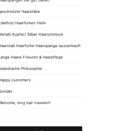
Haarspangen die gut halten
geschnitzte Haarstäbe
Edelholz Haarforken Helix
Metall/ Kupfer/ Silber Haarschmuck
Haarstab Haarforke Haarspange-ausverkauft
Lange Haare Frisuren & Haarpflege
Jadedrache Philosophie
Happy customers
Kontakt
Welcome, long hair traveler!!