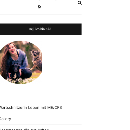
Expand
search
form
Hej, ich bin Kiki
Wortschnitzerin Leben mit ME/CFS
Gallery