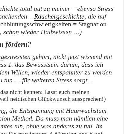
hichte total gut zu meiner – ebenso Stress
rsachenden –
Rauchergeschichte
, die auf
chblutungsschwierigkeiten = Stagnation
, schon wieder Halbwissen …)
m fördern?
estressten gehört, nickt jetzt wissend mit
ss 1. das Bewusstsein darum, dass ich
 dem Willen, wieder entspannter zu werden
u tun … für weiteren Stress sorgt…
e das nicht kennen: Lasst euch meinen
 weil neidischen Glückwunsch aussprechen!)
ung, die Entspannung mit Haarwachstum
ersion Method. Da muss man nämlich eine
mtes tun, ohne was anderes zu tun. Im
Tag für mindestens 4 Minuten den Kopf