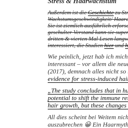
Stress & Haarwachstum
Außerdem ist die
Geschichte
zu Str
Wachstumsgeschwindigkeit/ Haarau
Sie ist ziemlich ausführlich erfor
geschulter Verstand kann sie super
dritten & vierten Mal Lesen langw
interessiert, die Studien
hier
und
h
Wie peinlich, jetzt hab ich mic
interessant – vor allem die ne
(2017), demnach alles nicht so
evidence for stress-induced hai
„The study concludes that in h
potential to shift the immune 
hair growth, but these changes
All dies scheint bei Weitem nic
auszubrechen 😀 Ein Haarmyt