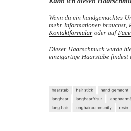
Kann ich diesen Haarschmu
Wenn du ein handgemachtes Un
mehr Informationen brauchst, 
Kontaktformular
oder auf
Face
Dieser Haarschmuck wurde hie
einzigartige Haarstäbe findes
haarstab
hair stick
hand gemacht
langhaar
langhaarfrisur
langhaarm
long hair
longhaircommunity
resin