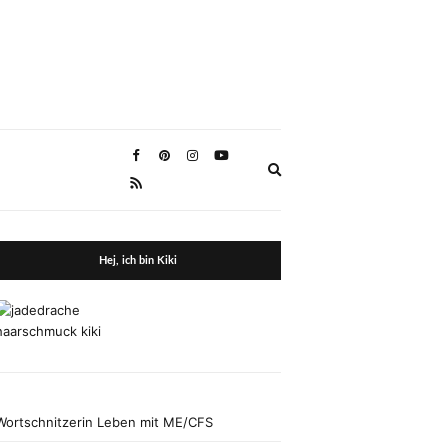
Expand
search
form
Hej, ich bin Kiki
Wortschnitzerin Leben mit ME/CFS