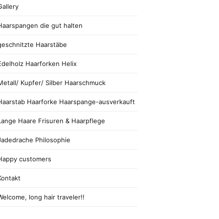
Gallery
Haarspangen die gut halten
geschnitzte Haarstäbe
Edelholz Haarforken Helix
Metall/ Kupfer/ Silber Haarschmuck
Haarstab Haarforke Haarspange-ausverkauft
Lange Haare Frisuren & Haarpflege
Jadedrache Philosophie
Happy customers
Kontakt
Welcome, long hair traveler!!