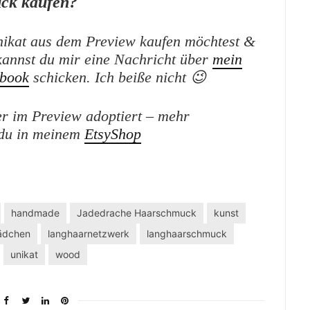
ck kaufen?
ikat aus dem Preview kaufen möchtest &
kannst du mir eine Nachricht über
mein
book
schicken. Ich beiße nicht 😉
r im Preview adoptiert – mehr
t du in meinem
EtsyShop
handmade
Jadedrache Haarschmuck
kunst
ädchen
langhaarnetzwerk
langhaarschmuck
unikat
wood