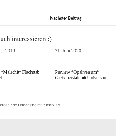
Nächster Beitrag
ch interessieren :)
ust 2019
21. Juni 2020
 *Malachit* Flachstab
Preview *Opaliversum*
yl
Gletscherstab mit Universum
forderliche Felder sind mit
*
markiert