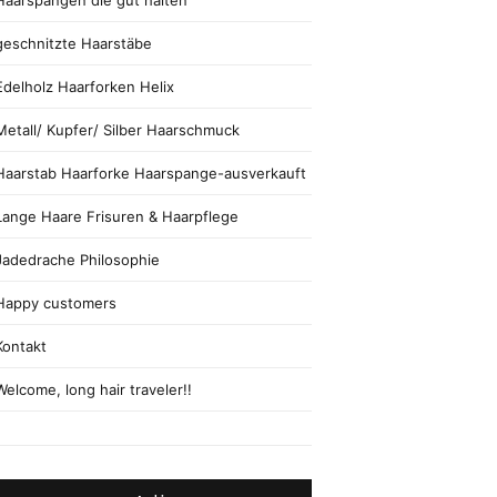
Haarspangen die gut halten
geschnitzte Haarstäbe
Edelholz Haarforken Helix
Metall/ Kupfer/ Silber Haarschmuck
Haarstab Haarforke Haarspange-ausverkauft
Lange Haare Frisuren & Haarpflege
Jadedrache Philosophie
Happy customers
Kontakt
Welcome, long hair traveler!!