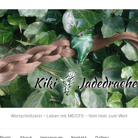
Wortschnitzerin – Leben mit ME/CFS – Vom Holz zum Wort
 Posts
About
Impressum
Kontakt
Gallery