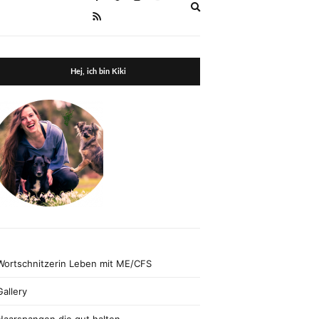
Expand
search
form
Hej, ich bin Kiki
Wortschnitzerin Leben mit ME/CFS
Gallery