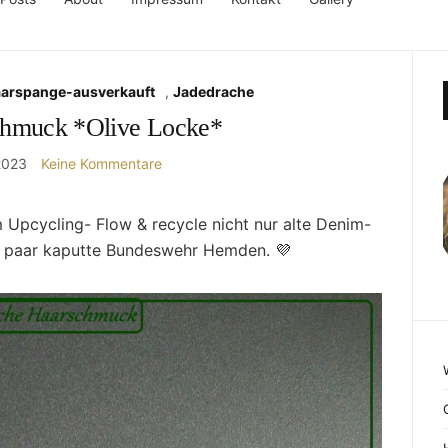
aarspange-ausverkauft
,
Jadedrache
chmuck *Olive Locke*
2023
Keine Kommentare
 Upcycling- Flow & recycle nicht nur alte Denim-
in paar kaputte Bundeswehr Hemden. 💜