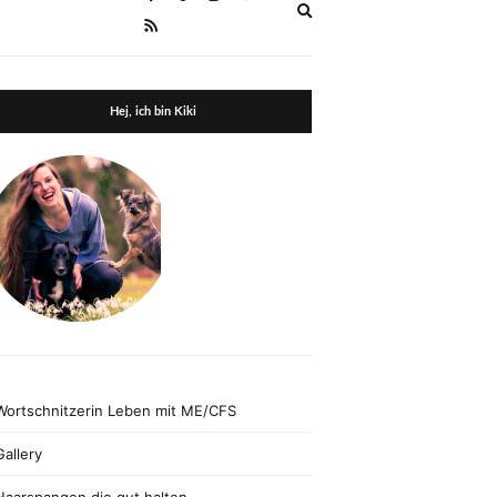
Expand
search
form
Hej, ich bin Kiki
Wortschnitzerin Leben mit ME/CFS
Gallery