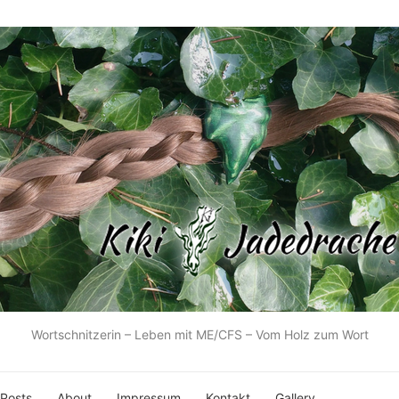
Wortschnitzerin – Leben mit ME/CFS – Vom Holz zum Wort
 Posts
About
Impressum
Kontakt
Gallery