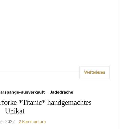
Weiterlesen
aarspange-ausverkauft
,
Jadedrache
rforke *Titanic* handgemachtes
Unikat
ber 2022
2 Kommentare