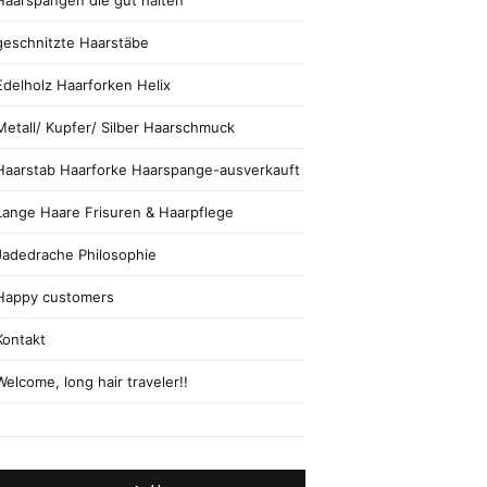
Haarspangen die gut halten
geschnitzte Haarstäbe
Edelholz Haarforken Helix
Metall/ Kupfer/ Silber Haarschmuck
Haarstab Haarforke Haarspange-ausverkauft
Lange Haare Frisuren & Haarpflege
Jadedrache Philosophie
Happy customers
Kontakt
Welcome, long hair traveler!!