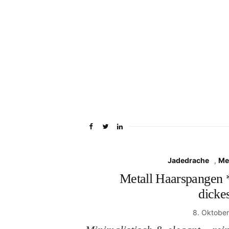
Jadedrache
,
Me
Metall Haarspangen *
dicke
8. Oktobe