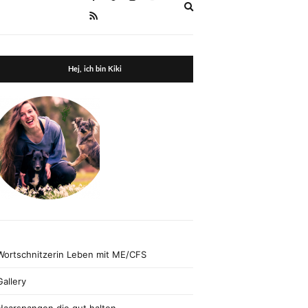
Expand
search
form
Hej, ich bin Kiki
Wortschnitzerin Leben mit ME/CFS
Gallery