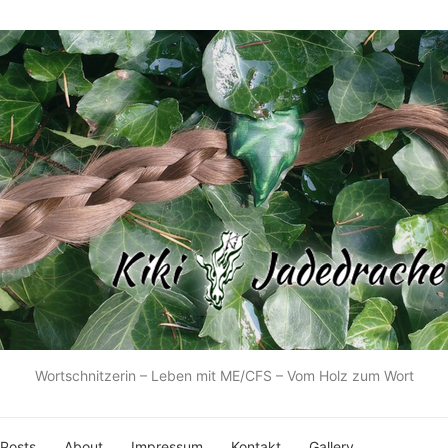
Wortschnitzerin – Leben mit ME/CFS – Vom Holz zum Wort
 Posts
About
Impressum
Kontakt
Gallery