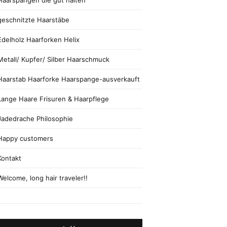
Haarspangen die gut halten
geschnitzte Haarstäbe
Edelholz Haarforken Helix
Metall/ Kupfer/ Silber Haarschmuck
Haarstab Haarforke Haarspange-ausverkauft
Lange Haare Frisuren & Haarpflege
Jadedrache Philosophie
Happy customers
Kontakt
Welcome, long hair traveler!!