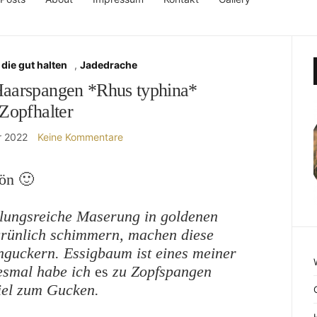
die gut halten
,
Jadedrache
Haarspangen *Rhus typhina*
Zopfhalter
r 2022
Keine Kommentare
ön 🙂
slungsreiche Maserung in goldenen
 grünlich schimmern, machen diese
nguckern. Essigbaum ist eines meiner
iesmal
habe ich
es
zu Zopfspangen
iel zum Gucken.