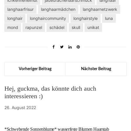
ichkennehelmut
jadedrachehaarschmuck
langhaar
langhaarfrisur
langhaarmädchen
langhaarnetzwerk
longhair
longhaircommunity
longhairstyle
luna
mond
rapunzel
schädel
skull
unikat
Vorheriger Beitrag
Nächster Beitrag
Hej, guckma, das könnte dich auch
interessieren :)
26. August 2022
*Schwebende Sonnenblume* wasserfeste Blumen Haarstab