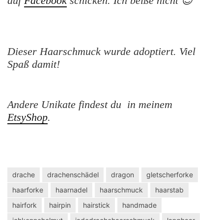
auf
Facebook
schicken. Ich beiße nicht 😉
Dieser Haarschmuck wurde adoptiert. Viel
Spaß damit!
Andere Unikate findest du in meinem
EtsyShop
.
drache
drachenschädel
dragon
gletscherforke
haarforke
haarnadel
haarschmuck
haarstab
hairfork
hairpin
hairstick
handmade