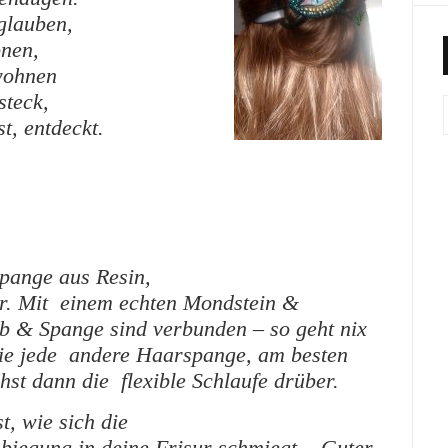
glauben,
onen,
 wohnen
steck,
t, entdeckt.
pange aus Resin,
er. Mit einem echten Mondstein &
ab & Spange sind verbunden – so geht nix
ie jede andere Haarspange, am besten
ehst dann die flexible Schlaufe drüber.
t, wie sich die
biegung in deine Frisur schmiegt. Guter