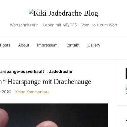
Wortschnitzerin – Leben mit ME/CFS – Vom Holz zum Wort
 Posts
About
Impressum
Kontakt
Gallery
aarspange-ausverkauft
,
Jadedrache
ch* Haarspange mit Drachenauge
r 2020
Keine Kommentare