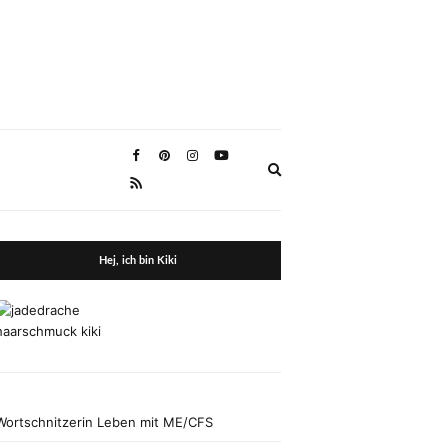
Expand
search
form
Hej, ich bin Kiki
Wortschnitzerin Leben mit ME/CFS