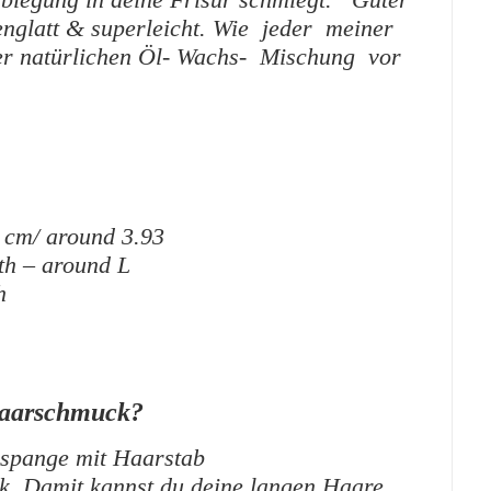
nglatt & superleicht. Wie jeder meiner
er natürlichen Öl- Wachs- Mischung vor
 cm/ around 3.93
gth – around L
h
Haarschmuck?
spange mit Haarstab
ck. Damit kannst du deine langen Haare