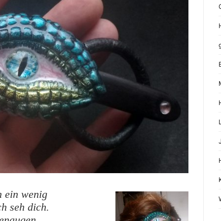
h ein wenig
ch seh dich.
henaugen.