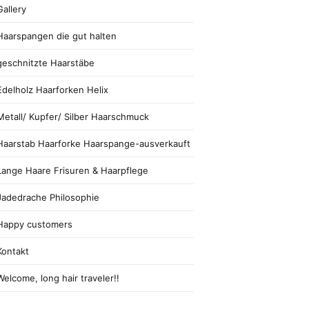
Gallery
Haarspangen die gut halten
geschnitzte Haarstäbe
Edelholz Haarforken Helix
Metall/ Kupfer/ Silber Haarschmuck
Haarstab Haarforke Haarspange-ausverkauft
Lange Haare Frisuren & Haarpflege
Jadedrache Philosophie
Happy customers
Kontakt
Welcome, long hair traveler!!