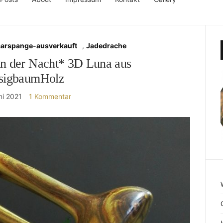
aarspange-ausverkauft
,
Jadedrache
in der Nacht* 3D Luna aus
sigbaumHolz
ni 2021
1 Kommentar