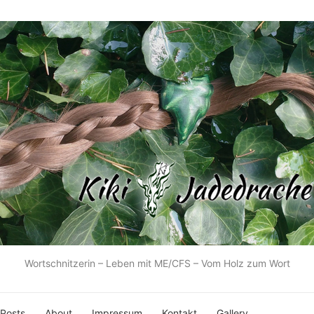
Wortschnitzerin – Leben mit ME/CFS – Vom Holz zum Wort
 Posts
About
Impressum
Kontakt
Gallery