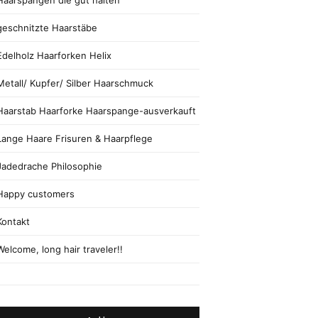
Haarspangen die gut halten
geschnitzte Haarstäbe
Edelholz Haarforken Helix
Metall/ Kupfer/ Silber Haarschmuck
Haarstab Haarforke Haarspange-ausverkauft
Lange Haare Frisuren & Haarpflege
Jadedrache Philosophie
Happy customers
Kontakt
Welcome, long hair traveler!!