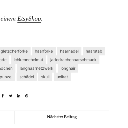
 meinem
EtsyShop
.
gletscherforke
haarforke
haarnadel
haarstab
ade
ichkennehelmut
jadedrachehaarschmuck
ädchen
langhaarnetzwerk
longhair
apunzel
schädel
skull
unikat
Nächster Beitrag