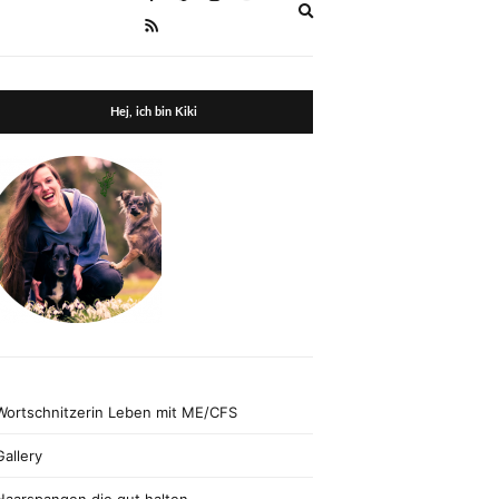
Expand
search
form
Hej, ich bin Kiki
Wortschnitzerin Leben mit ME/CFS
Gallery