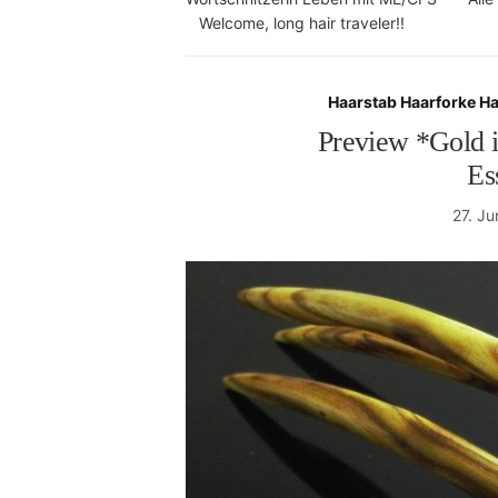
Welcome, long hair traveler!!
Haarstab Haarforke H
Preview *Gold 
Es
27. Ju