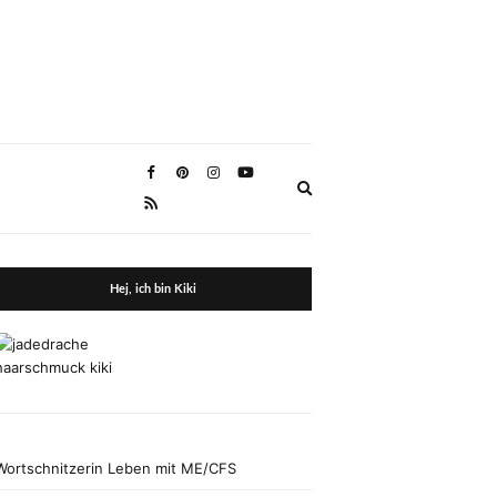
Expand
search
form
Hej, ich bin Kiki
Wortschnitzerin Leben mit ME/CFS