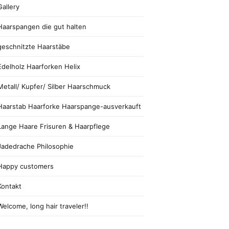
Gallery
Haarspangen die gut halten
geschnitzte Haarstäbe
Edelholz Haarforken Helix
Metall/ Kupfer/ Silber Haarschmuck
Haarstab Haarforke Haarspange-ausverkauft
Lange Haare Frisuren & Haarpflege
Jadedrache Philosophie
Happy customers
Kontakt
Welcome, long hair traveler!!