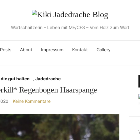
Wortschnitzerin – Leben mit ME/CFS – Vom Holz zum Wort
 Posts
About
Impressum
Kontakt
Gallery
die gut halten
,
Jadedrache
rkill* Regenbogen Haarspange
2020
Keine Kommentare