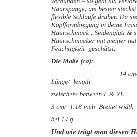
verbunden – so geht nix verlo
Haarspange, am besten steckst 
flexible Schlaufe drüber. Du si
Kopfformbiegung in deine Fri
Haarschmuck . Seidenglatt & s
Haarschmücker mit meiner na
Feuchtigkeit geschützt.
Die Maße (ca):
14 cm
Länge/ length
zwischen/ between L & XL
3 cm/ 1.18 inch
Breite/ width
bei 14 g.
Und wie trägt man diesen 