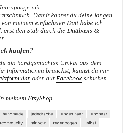
Haarspange mit
Haarschmuck. Damit kannst du deine langen
von meinem einfachsten Dutt habe ich
ck erst den Stab durch die Duttbasis &
r.
ck kaufen?
du ein handgemachtes Unikat aus dem
r Informationen brauchst, kannst du mir
aktformular
oder auf
Facebook
schicken.
in meinem
EtsyShop
handmade
jadedrache
langes haar
langhaar
ircommunity
rainbow
regenbogen
unikat