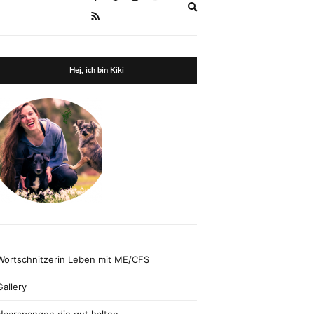
Expand
search
form
Hej, ich bin Kiki
Wortschnitzerin Leben mit ME/CFS
Gallery