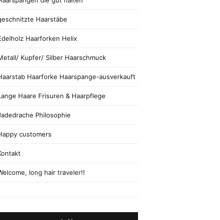
Haarspangen die gut halten
geschnitzte Haarstäbe
Edelholz Haarforken Helix
Metall/ Kupfer/ Silber Haarschmuck
Haarstab Haarforke Haarspange-ausverkauft
Lange Haare Frisuren & Haarpflege
Jadedrache Philosophie
Happy customers
Kontakt
Welcome, long hair traveler!!