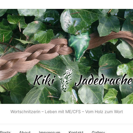
Wortschnitzerin – Leben mit ME/CFS – Vom Holz zum Wort
 Posts
About
Impressum
Kontakt
Gallery