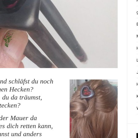
d schläfst du noch
igen Hecken?
 du da träumst,
stecken?
r der Mauer da
s dich retten kann,
nnst und anders