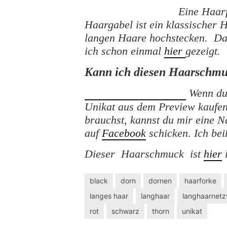
Eine Haarf
Haargabel ist ein klassischer
langen Haare hochstecken. Da
ich schon einmal
hier
gezeigt.
Kann ich diesen Haarschmu
Wenn du
Unikat aus dem Preview kaufe
brauchst, kannst du mir eine 
auf
Facebook
schicken. Ich bei
Dieser Haarschmuck ist
hier
i
black
dorn
dornen
haarforke
langes haar
langhaar
langhaarnet
rot
schwarz
thorn
unikat