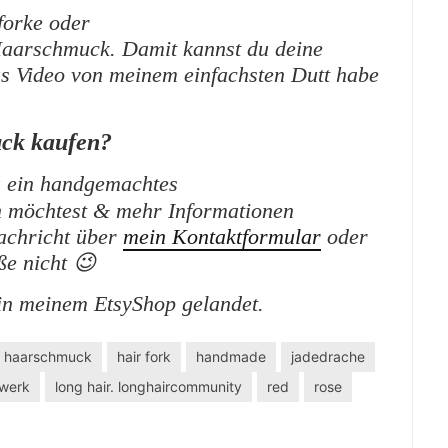
orke oder
 Haarschmuck. Damit kannst du deine
s Video von meinem einfachsten Dutt habe
ck kaufen?
 ein handgemachtes
n möchtest & mehr Informationen
Nachricht über
mein Kontaktformular
oder
ße nicht 😉
n meinem EtsyShop gelandet.
haarschmuck
hair fork
handmade
jadedrache
zwerk
long hair. longhaircommunity
red
rose