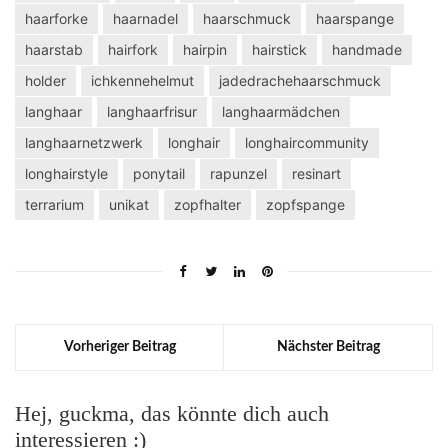
haarforke
haarnadel
haarschmuck
haarspange
haarstab
hairfork
hairpin
hairstick
handmade
holder
ichkennehelmut
jadedrachehaarschmuck
langhaar
langhaarfrisur
langhaarmädchen
langhaarnetzwerk
longhair
longhaircommunity
longhairstyle
ponytail
rapunzel
resinart
terrarium
unikat
zopfhalter
zopfspange
Vorheriger Beitrag
Nächster Beitrag
Hej, guckma, das könnte dich auch
interessieren :)