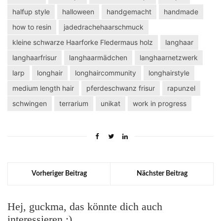
halfup style
halloween
handgemacht
handmade
how to resin
jadedrachehaarschmuck
kleine schwarze Haarforke Fledermaus holz
langhaar
langhaarfrisur
langhaarmädchen
langhaarnetzwerk
larp
longhair
longhaircommunity
longhairstyle
medium length hair
pferdeschwanz frisur
rapunzel
schwingen
terrarium
unikat
work in progress
Vorheriger Beitrag
Nächster Beitrag
Hej, guckma, das könnte dich auch
interessieren :)