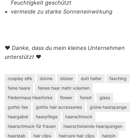
Feuchtigkeit geschützt
vermeide zu starke Sonneneinwirkung
❤️
Danke, dass du mein kleines Unternehmen
unterstützt
❤️
cosplay elfe
dünne
düster
dutt halter
fasching
feine haare
feines haar mehr volumen
Fledermaus Haarforke
flower
forest
glass
gothic fee
gothix hair accessories
grüne haatspange
haargabel
haarpflege
haarschmuck
haarschmuck für frauen
haarschonende haarspangen
haarstab
hair clips
haircare hair clips
hairpin