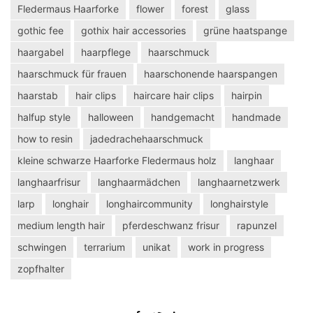
Fledermaus Haarforke
flower
forest
glass
gothic fee
gothix hair accessories
grüne haatspange
haargabel
haarpflege
haarschmuck
haarschmuck für frauen
haarschonende haarspangen
haarstab
hair clips
haircare hair clips
hairpin
halfup style
halloween
handgemacht
handmade
how to resin
jadedrachehaarschmuck
kleine schwarze Haarforke Fledermaus holz
langhaar
langhaarfrisur
langhaarmädchen
langhaarnetzwerk
larp
longhair
longhaircommunity
longhairstyle
medium length hair
pferdeschwanz frisur
rapunzel
schwingen
terrarium
unikat
work in progress
zopfhalter