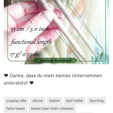
❤️
Danke, dass du mein kleines Unternehmen
unterstütz
t ❤️
cosplay elfe
dünne
düster
dutt halter
fasching
feine haare
feines haar mehr volumen