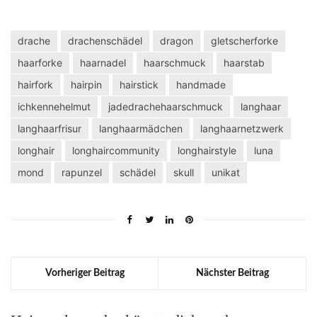
drache
drachenschädel
dragon
gletscherforke
haarforke
haarnadel
haarschmuck
haarstab
hairfork
hairpin
hairstick
handmade
ichkennehelmut
jadedrachehaarschmuck
langhaar
langhaarfrisur
langhaarmädchen
langhaarnetzwerk
longhair
longhaircommunity
longhairstyle
luna
mond
rapunzel
schädel
skull
unikat
Vorheriger Beitrag
Nächster Beitrag