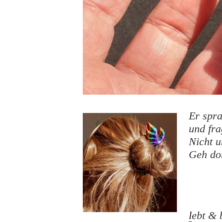
Er spr
und fra
Nicht u
Geh do
l
ebt & 