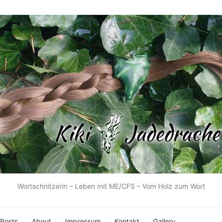
Wortschnitzerin – Leben mit ME/CFS – Vom Holz zum Wort
 Posts
About
Impressum
Kontakt
Gallery