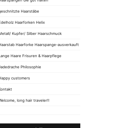
Haarspangen die gut halten
geschnitzte Haarstäbe
Edelholz Haarforken Helix
Metall/ Kupfer/ Silber Haarschmuck
Haarstab Haarforke Haarspange-ausverkauft
Lange Haare Frisuren & Haarpflege
Jadedrache Philosophie
Happy customers
Kontakt
Welcome, long hair traveler!!