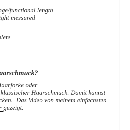
nge/functional length
ight messured
lete
Haarschmuck?
Haarforke oder
 klassischer Haarschmuck. Damit kannst
cken. Das Video von meinem einfachsten
er
gezeigt.