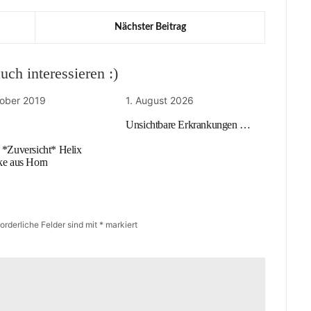
Nächster Beitrag
ch interessieren :)
tober 2019
1. August 2026
Unsichtbare Erkrankungen …
 *Zuversicht* Helix
ke aus Horn
forderliche Felder sind mit
*
markiert