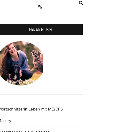
Expand
search
form
Hej, ich bin Kiki
Wortschnitzerin Leben mit ME/CFS
Gallery