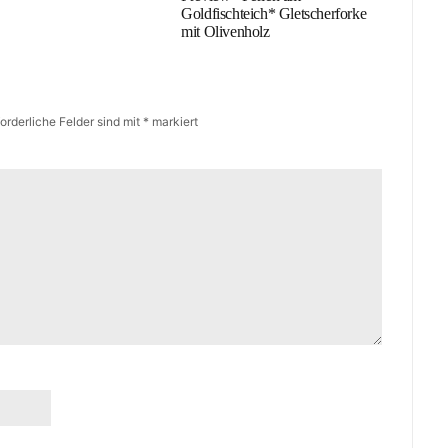
Goldfischteich* Gletscherforke
mit Olivenholz
forderliche Felder sind mit
*
markiert