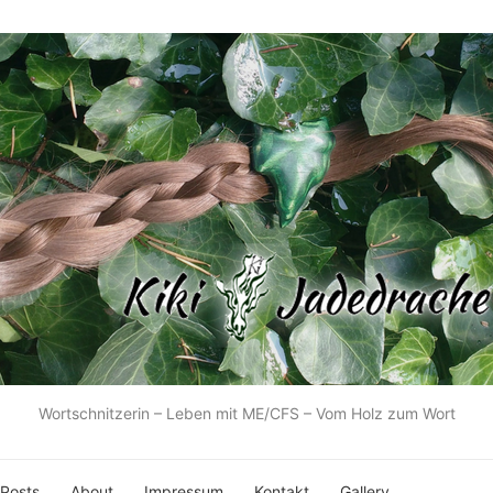
Wortschnitzerin – Leben mit ME/CFS – Vom Holz zum Wort
 Posts
About
Impressum
Kontakt
Gallery