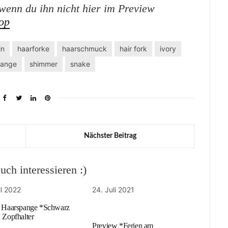
enn du ihn nicht hier im Preview
op
in
haarforke
haarschmuck
hair fork
ivory
lange
shimmer
snake
Nächster Beitrag
ch interessieren :)
il 2022
24. Juli 2021
e Haarspange *Schwarz
 Zopfhalter
Preview *Ferien am