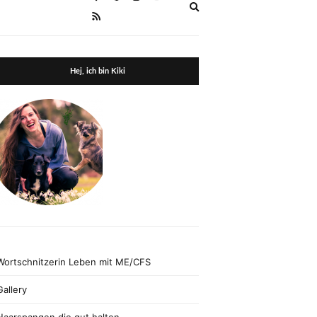
Expand
search
form
Hej, ich bin Kiki
Wortschnitzerin Leben mit ME/CFS
Gallery