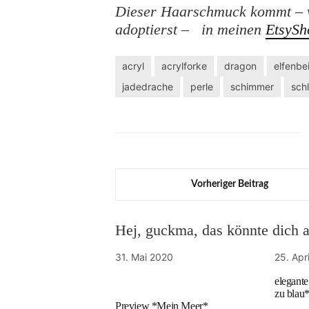
Dieser Haarschmuck kommt – w
adoptierst – in meinen
EtsySh
acryl
acrylforke
dragon
elfenbe
jadedrache
perle
schimmer
sch
Vorheriger Beitrag
Hej, guckma, das könnte dich au
31. Mai 2020
25. Apr
elegant
zu blau*
Preview *Mein Meer*