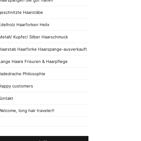
Haarspangen die gut halten
geschnitzte Haarstäbe
Edelholz Haarforken Helix
Metall/ Kupfer/ Silber Haarschmuck
Haarstab Haarforke Haarspange-ausverkauft
Lange Haare Frisuren & Haarpflege
Jadedrache Philosophie
Happy customers
Kontakt
Welcome, long hair traveler!!