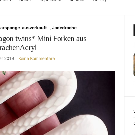
aarspange-ausverkauft
,
Jadedrache
agon twins* Mini Forken aus
rachenAcryl
er 2019
Keine Kommentare