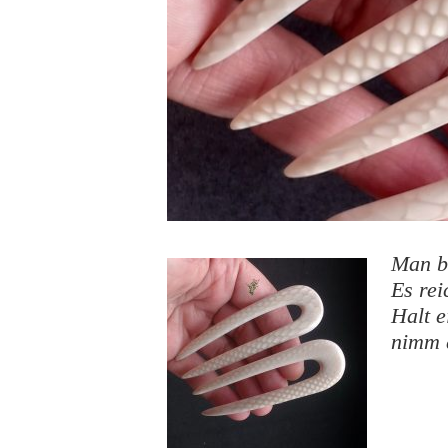
Man br
Es rei
Halt e
nimm d