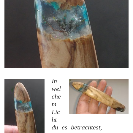
In
wel
che
m
Lic
ht
du es betrachtest,