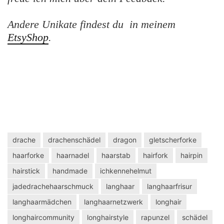
Andere Unikate findest du in meinem
EtsyShop
.
drache
drachenschädel
dragon
gletscherforke
haarforke
haarnadel
haarstab
hairfork
hairpin
hairstick
handmade
ichkennehelmut
jadedrachehaarschmuck
langhaar
langhaarfrisur
langhaarmädchen
langhaarnetzwerk
longhair
longhaircommunity
longhairstyle
rapunzel
schädel