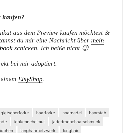
 kaufen?
ikat aus dem Preview kaufen möchtest &
kannst du mir eine Nachricht über
mein
book
schicken. Ich beiße nicht 😉
kt bei mir adoptiert.
 meinem
EtsyShop
.
gletscherforke
haarforke
haarnadel
haarstab
ade
ichkennehelmut
jadedrachehaarschmuck
ädchen
langhaarnetzwerk
longhair