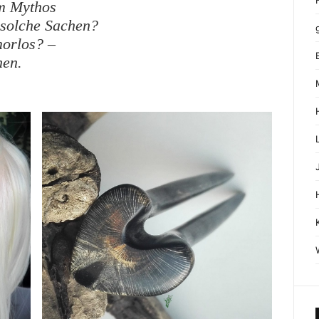
m Mythos
 solche Sachen?
morlos? –
hen.