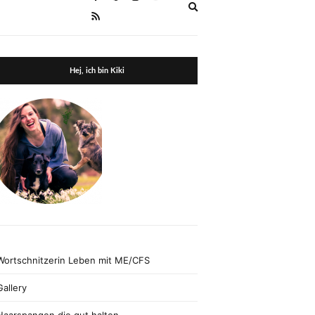
Expand
search
form
Hej, ich bin Kiki
Wortschnitzerin Leben mit ME/CFS
Gallery