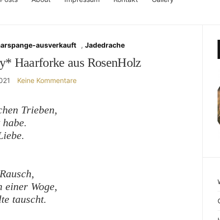
aarspange-ausverkauft
,
Jadedrache
vy* Haarforke aus RosenHolz
2021
Keine Kommentare
chen Trieben,
 habe.
Liebe.
 Rausch,
n einer Woge,
te tauscht.