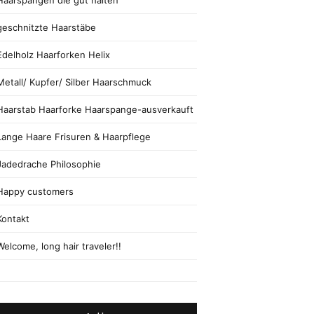
Haarspangen die gut halten
geschnitzte Haarstäbe
Edelholz Haarforken Helix
Metall/ Kupfer/ Silber Haarschmuck
Haarstab Haarforke Haarspange-ausverkauft
Lange Haare Frisuren & Haarpflege
Jadedrache Philosophie
Happy customers
Kontakt
Welcome, long hair traveler!!