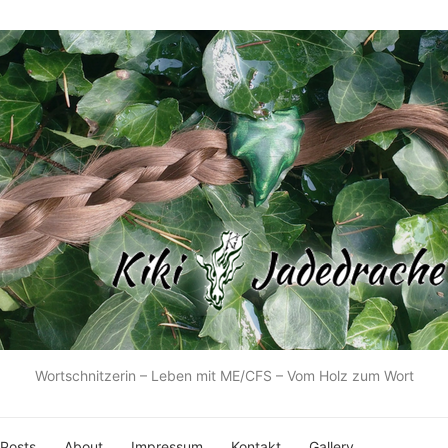
Wortschnitzerin – Leben mit ME/CFS – Vom Holz zum Wort
 Posts
About
Impressum
Kontakt
Gallery