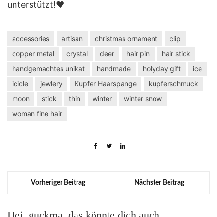
unterstützt!❤️
accessories
artisan
christmas ornament
clip
copper metal
crystal
deer
hair pin
hair stick
handgemachtes unikat
handmade
holyday gift
ice
icicle
jewlery
Kupfer Haarspange
kupferschmuck
moon
stick
thin
winter
winter snow
woman fine hair
Vorheriger Beitrag
Nächster Beitrag
Hej, guckma, das könnte dich auch