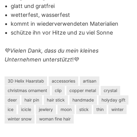
glatt und gratfrei
wetterfest, wasserfest
kommt in wiederverwendeten Materialien
schütze ihn vor Hitze und zu viel Sonne
💜
Vielen Dank, dass du mein kleines
Unternehmen unterstützt
!💜
3D Helix Haarstab
accessories
artisan
christmas ornament
clip
copper metal
crystal
deer
hair pin
hair stick
handmade
holyday gift
ice
icicle
jewlery
moon
stick
thin
winter
winter snow
woman fine hair