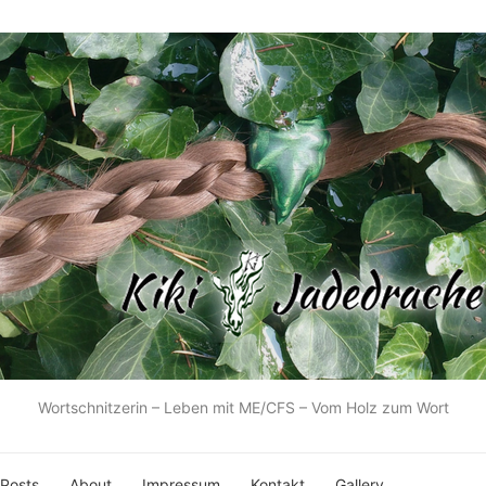
Wortschnitzerin – Leben mit ME/CFS – Vom Holz zum Wort
 Posts
About
Impressum
Kontakt
Gallery