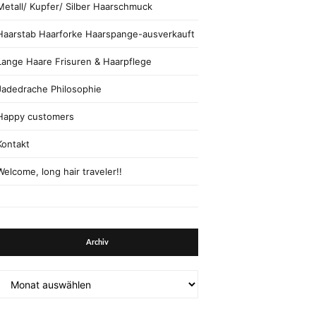
Metall/ Kupfer/ Silber Haarschmuck
Haarstab Haarforke Haarspange-ausverkauft
Lange Haare Frisuren & Haarpflege
Jadedrache Philosophie
Happy customers
Kontakt
Welcome, long hair traveler!!
Archiv
Archiv