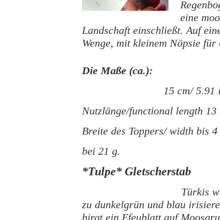
Regenbog
eine moo
Landschaft einschließt. Auf e
Wenge, mit kleinem Nöpsie für 
Die Maße (ca.):
15 cm/ 5.91 
Nutzlänge/functional length 13
Breite des Toppers/ width bis 4
bei 21 g.
*Tulpe* Gletscherstab
Türkis w
zu dunkelgrün und blau irisier
birgt ein Efeublatt auf Moosgr