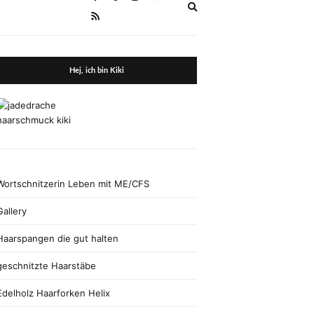
Expand
search
form
Hej, ich bin Kiki
Wortschnitzerin Leben mit ME/CFS
Gallery
Haarspangen die gut halten
geschnitzte Haarstäbe
Edelholz Haarforken Helix