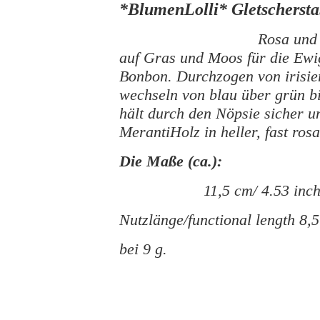
*BlumenLolli* Gletscherst
Rosa und
auf Gras und Moos für die Ewig
Bonbon. Durchzogen von irisier
wechseln von blau über grün bis
hält durch den Nöpsie sicher u
MerantiHolz in heller, fast ros
Die Maße (ca.):
11,5 cm/ 4.53 inc
Nutzlänge/functional length 8,5
bei 9 g.