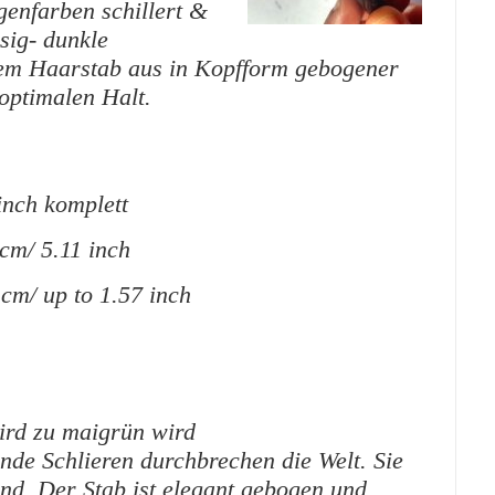
enfarben schillert &
sig- dunkle
inem Haarstab aus in Kopfform gebogener
optimalen Halt.
inch komplett
 cm/ 5.11 inch
 cm/ up to 1.57 inch
ird zu maigrün wird
ende Schlieren durchbrechen die Welt. Sie
und. Der Stab ist elegant gebogen und