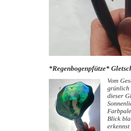
*Regenbogenpfütze* Gletsc
Vom Ges
grünlich 
dieser Gl
Sonnenli
Farbpale
Blick bl
erkennst 