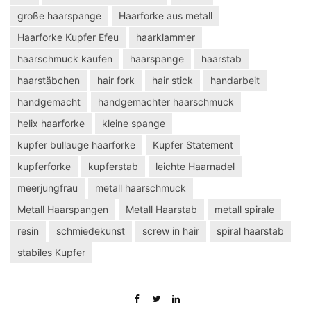
große haarspange
Haarforke aus metall
Haarforke Kupfer Efeu
haarklammer
haarschmuck kaufen
haarspange
haarstab
haarstäbchen
hair fork
hair stick
handarbeit
handgemacht
handgemachter haarschmuck
helix haarforke
kleine spange
kupfer bullauge haarforke
Kupfer Statement
kupferforke
kupferstab
leichte Haarnadel
meerjungfrau
metall haarschmuck
Metall Haarspangen
Metall Haarstab
metall spirale
resin
schmiedekunst
screw in hair
spiral haarstab
stabiles Kupfer