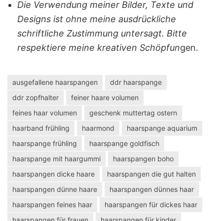
Die Verwendung meiner Bilder, Texte und
Designs ist ohne meine ausdrückliche
schriftliche Zustimmung untersagt. Bitte
respektiere meine kreativen Schöpfun
gen.
ausgefallene haarspangen
ddr haarspange
ddr zopfhalter
feiner haare volumen
feines haar volumen
geschenk muttertag ostern
haarband frühling
haarmond
haarspange aquarium
haarspange frühling
haarspange goldfisch
haarspange mit haargummi
haarspangen boho
haarspangen dicke haare
haarspangen die gut halten
haarspangen dünne haare
haarspangen dünnes haar
haarspangen feines haar
haarspangen für dickes haar
haarspangen für frauen
haarspangen für kinder