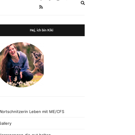
Expand
search
form
Hej, ich bin Kiki
Wortschnitzerin Leben mit ME/CFS
Gallery