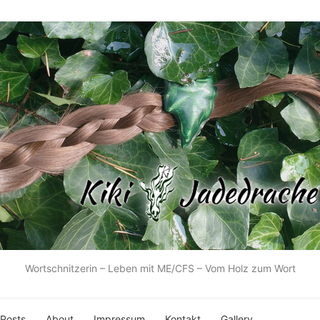
Wortschnitzerin – Leben mit ME/CFS – Vom Holz zum Wort
 Posts
About
Impressum
Kontakt
Gallery