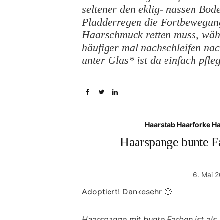
seltener den eklig- nassen Bod
Pladderregen die Fortbewegung
Haarschmuck retten muss, wäh
häufiger mal nachschleifen n
unter Glas* ist da einfach pfleg
Haarstab Haarforke H
Haarspange bunte F
6. Mai 
Adoptiert! Dankesehr 🙂
Haarspange mit bunte Farben ist als 