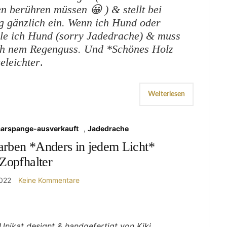
en berühren müssen 😀 ) & stellt bei
 gänzlich ein. Wenn ich Hund oder
le ich Hund (sorry Jadedrache) & muss
ach nem Regenguss. Und *Schönes Holz
eleichter
.
Weiterlesen
aarspange-ausverkauft
,
Jadedrache
arben *Anders in jedem Licht*
Zopfhalter
2022
Keine Kommentare
Unikat designt & handgefertigt von Kiki