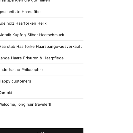
Haarspangen die gut halten
geschnitzte Haarstäbe
Edelholz Haarforken Helix
Metall/ Kupfer/ Silber Haarschmuck
Haarstab Haarforke Haarspange-ausverkauft
Lange Haare Frisuren & Haarpflege
Jadedrache Philosophie
Happy customers
Kontakt
Welcome, long hair traveler!!